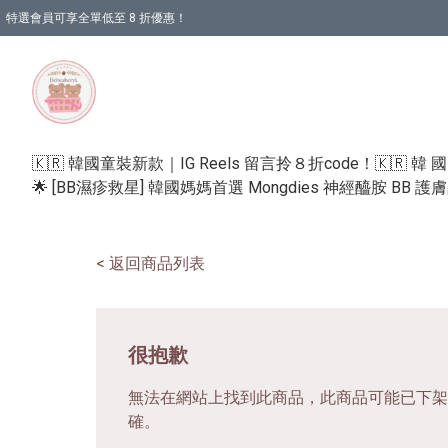
特選會員可享全單低至 8 折優惠！
🇰🇷 韓國童裝新款｜IG Reels 留言拎８折code！
🇰🇷 韓 
🌟 [BB濕疹救星] 韓國媽媽首選 Mongdies 神經醯胺 BB 
< 返回商品列表
很抱歉
無法在網站上找到此商品，此商品可能已下架
確。