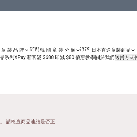
國 童 裝 品 牌
🇰🇷 韓 國 童 裝 分 類
🇯🇵 日本直送童裝
商品
護膚品系列
XPay 新客滿 $688 即減 $80 優惠教學
關於我們
送貨方式
。 請檢查商品連結是否正