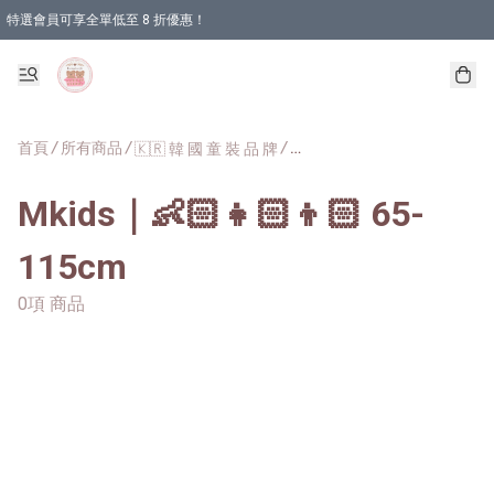
特選會員可享全單低至 8 折優惠！
首頁
/
所有商品
/
/
🇰🇷 韓 國 童 裝 品 牌
Mkids｜👶🏻👧🏻👦🏻 65-
115cm
0項 商品