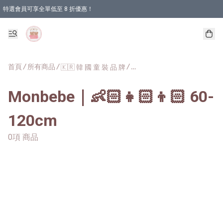
特選會員可享全單低至 8 折優惠！
首頁
/
所有商品
/
/
🇰🇷 韓 國 童 裝 品 牌
Monbebe｜👶🏻👧🏻👦🏻 60-
120cm
0項 商品