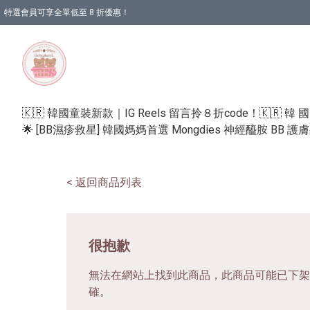
特選會員可享全單低至 8 折優惠！
🇰🇷 韓國童裝新款｜IG Reels 留言拎８折code！
🇰🇷 韓 
🌟 [BB濕疹救星] 韓國媽媽首選 Mongdies 神經醯胺 BB 
< 返回商品列表
很抱歉
無法在網站上找到此商品，此商品可能已下架
確。