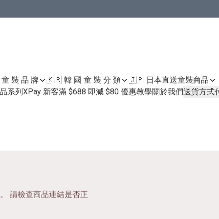
國 童 裝 品 牌
🇰🇷 韓 國 童 裝 分 類
🇯🇵 日本直送童裝
商品
護膚品系列
XPay 新客滿 $688 即減 $80 優惠教學
關於我們
送貨方式
。 請檢查商品連結是否正