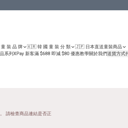
國 童 裝 品 牌
🇰🇷 韓 國 童 裝 分 類
🇯🇵 日本直送童裝
商品
護膚品系列
XPay 新客滿 $688 即減 $80 優惠教學
關於我們
送貨方式
。 請檢查商品連結是否正