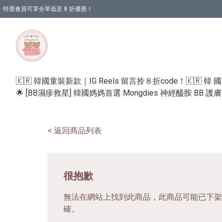
特選會員可享全單低至 8 折優惠！
🇰🇷 韓國童裝新款｜IG Reels 留言拎８折code！
🇰🇷 韓 
🌟 [BB濕疹救星] 韓國媽媽首選 Mongdies 神經醯胺 BB 
< 返回商品列表
很抱歉
無法在網站上找到此商品，此商品可能已下架
確。