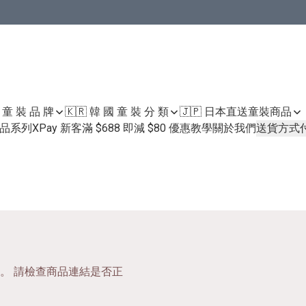
國 童 裝 品 牌
🇰🇷 韓 國 童 裝 分 類
🇯🇵 日本直送童裝
商品
護膚品系列
XPay 新客滿 $688 即減 $80 優惠教學
關於我們
送貨方式
。 請檢查商品連結是否正