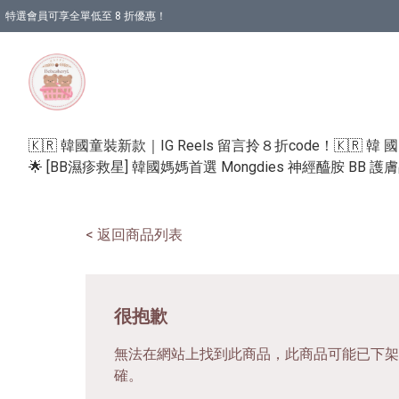
特選會員可享全單低至 8 折優惠！
🇰🇷 韓國童裝新款｜IG Reels 留言拎８折code！
🇰🇷 韓 
🌟 [BB濕疹救星] 韓國媽媽首選 Mongdies 神經醯胺 BB 
< 返回商品列表
很抱歉
無法在網站上找到此商品，此商品可能已下架
確。