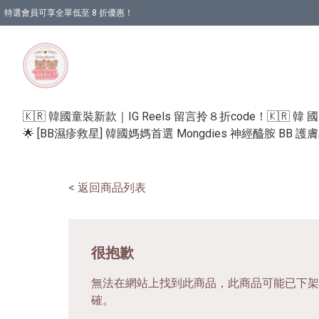
特選會員可享全單低至 8 折優惠！
🇰🇷 韓國童裝新款｜IG Reels 留言拎８折code！
🇰🇷 韓 
🌟 [BB濕疹救星] 韓國媽媽首選 Mongdies 神經醯胺 BB 
< 返回商品列表
很抱歉
無法在網站上找到此商品，此商品可能已下架
確。