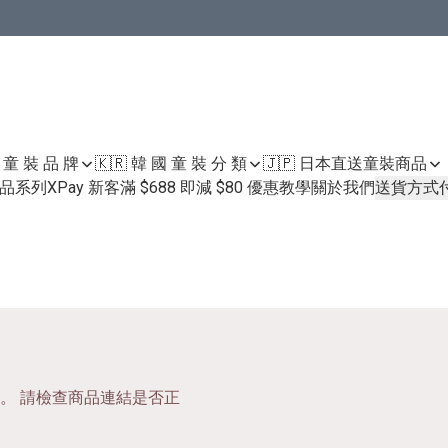
國 童 裝 品 牌
🇰🇷 韓 國 童 裝 分 類
🇯🇵 日本直送童裝
商品
護膚品系列
XPay 新客滿 $688 即減 $80 優惠教學
關於我們
送貨方式
。 請檢查商品連結是否正