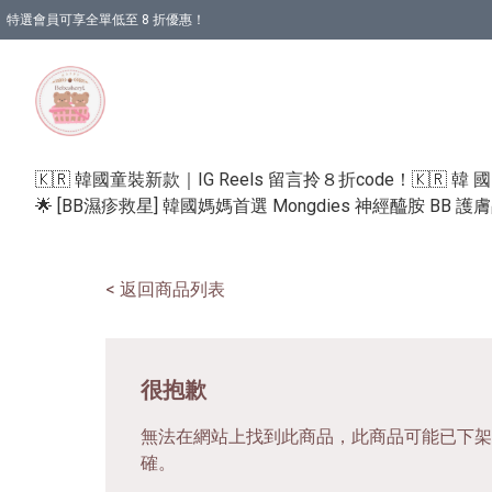
特選會員可享全單低至 8 折優惠！
🇰🇷 韓國童裝新款｜IG Reels 留言拎８折code！
🇰🇷 韓 
🌟 [BB濕疹救星] 韓國媽媽首選 Mongdies 神經醯胺 BB 
< 返回商品列表
很抱歉
無法在網站上找到此商品，此商品可能已下架
確。