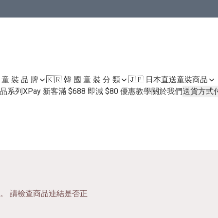
國 童 裝 品 牌
🇰🇷 韓 國 童 裝 分 類
🇯🇵 日本直送童裝
商品
護膚品系列
XPay 新客滿 $688 即減 $80 優惠教學
關於我們
送貨方式
。 請檢查商品連結是否正