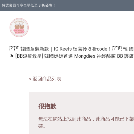
特選會員可享全單低至 8 折優惠！
🇰🇷 韓國童裝新款｜IG Reels 留言拎８折code！
🇰🇷 韓 
🌟 [BB濕疹救星] 韓國媽媽首選 Mongdies 神經醯胺 BB 
< 返回商品列表
很抱歉
無法在網站上找到此商品，此商品可能已下架
確。