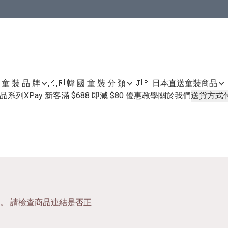
國 童 裝 品 牌
🇰🇷 韓 國 童 裝 分 類
🇯🇵 日本直送童裝
商品
護膚品系列
XPay 新客滿 $688 即減 $80 優惠教學
關於我們
送貨方式
。 請檢查商品連結是否正