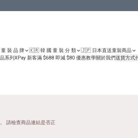
國 童 裝 品 牌
🇰🇷 韓 國 童 裝 分 類
🇯🇵 日本直送童裝
商品
護膚品系列
XPay 新客滿 $688 即減 $80 優惠教學
關於我們
送貨方式
。 請檢查商品連結是否正