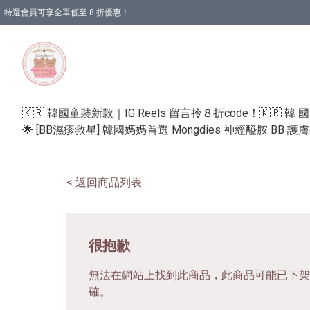
特選會員可享全單低至 8 折優惠！
🇰🇷 韓國童裝新款｜IG Reels 留言拎８折code！
🇰🇷 韓 
🌟 [BB濕疹救星] 韓國媽媽首選 Mongdies 神經醯胺 BB 
< 返回商品列表
很抱歉
無法在網站上找到此商品，此商品可能已下架
確。