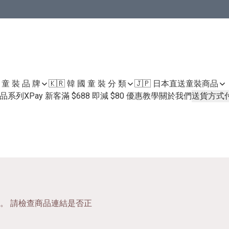
國 童 裝 品 牌
🇰🇷 韓 國 童 裝 分 類
🇯🇵 日本直送童裝
商品
護膚品系列
XPay 新客滿 $688 即減 $80 優惠教學
關於我們
送貨方式
。 請檢查商品連結是否正