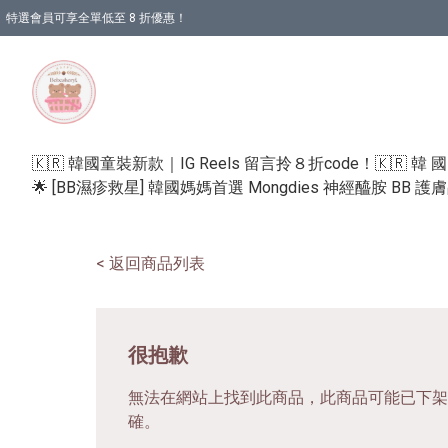
特選會員可享全單低至 8 折優惠！
🇰🇷 韓國童裝新款｜IG Reels 留言拎８折code！
🇰🇷 韓 
🌟 [BB濕疹救星] 韓國媽媽首選 Mongdies 神經醯胺 BB 
< 返回商品列表
很抱歉
無法在網站上找到此商品，此商品可能已下架
確。