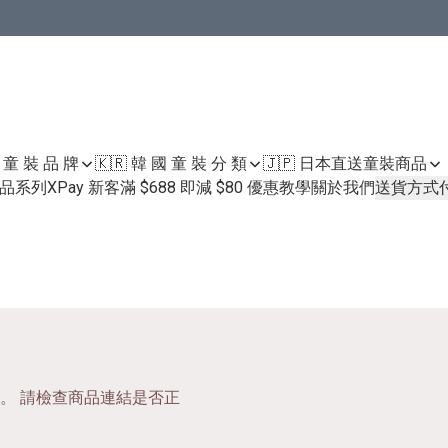
國 童 裝 品 牌
🇰🇷 韓 國 童 裝 分 類
🇯🇵 日本直送童裝
商品
護膚品系列
XPay 新客滿 $688 即減 $80 優惠教學
關於我們
送貨方式
。 請檢查商品連結是否正