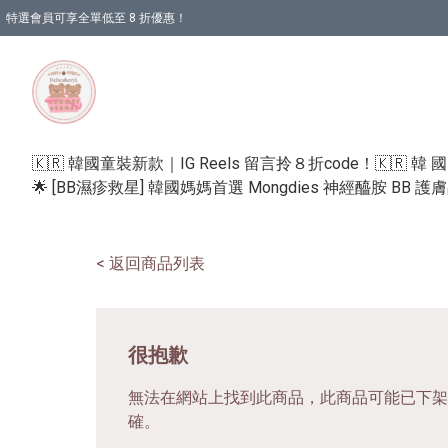
特選會員可享全單低至 8 折優惠！
🇰🇷 韓國童裝新款｜IG Reels 留言拎８折code！
🇰🇷 韓 
🌟 [BB濕疹救星] 韓國媽媽首選 Mongdies 神經醯胺 BB 
< 返回商品列表
很抱歉
無法在網站上找到此商品，此商品可能已下架
確。