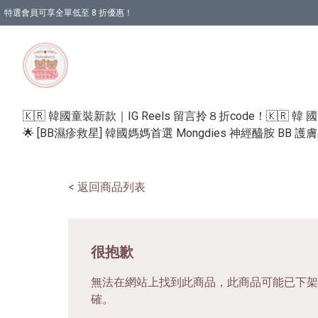
特選會員可享全單低至 8 折優惠！
🇰🇷 韓國童裝新款｜IG Reels 留言拎８折code！
🇰🇷 韓 
🌟 [BB濕疹救星] 韓國媽媽首選 Mongdies 神經醯胺 BB 
< 返回商品列表
很抱歉
無法在網站上找到此商品，此商品可能已下架
確。