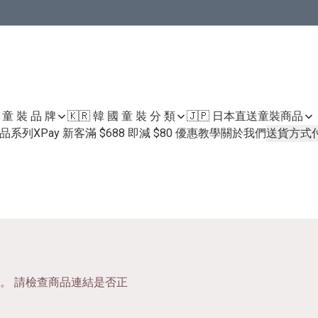
國 童 裝 品 牌
🇰🇷 韓 國 童 裝 分 類
🇯🇵 日本直送童裝
商品
護膚品系列
XPay 新客滿 $688 即減 $80 優惠教學
關於我們
送貨方式
。 請檢查商品連結是否正